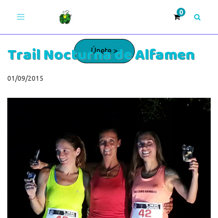
Toggle
navigation
Trail Nocturna de Alfamen
Únete >
01/09/2015
¡Adelante!