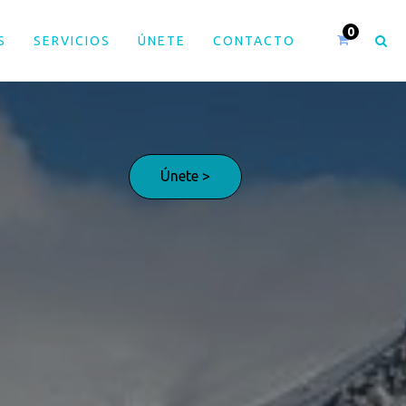
S
SERVICIOS
ÚNETE
CONTACTO
Únete >
¡Adelante!