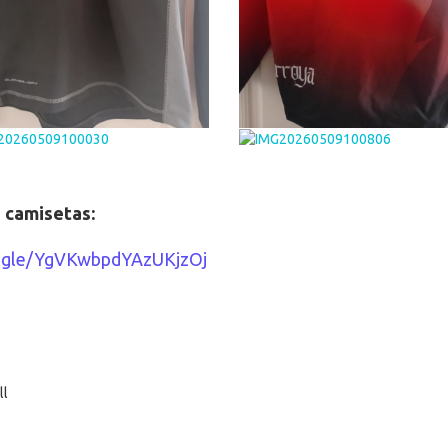
 camisetas:
oogle/YgVKwbpdYAzUKjzOj