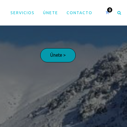
S
SERVICIOS
ÚNETE
CONTACTO
Únete >
¡Adelante!