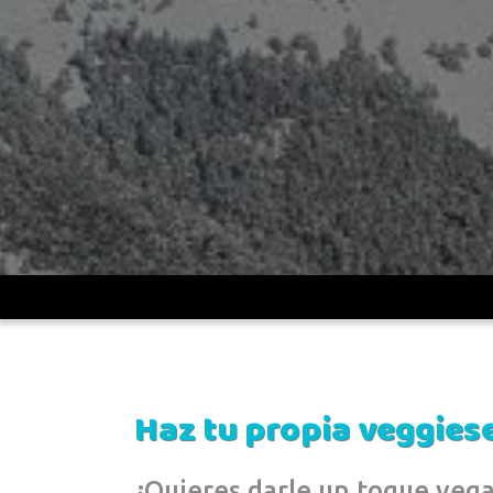
UDV
>
Haz tu propia veggieseta
Haz tu propia veggies
¿Quieres darle un toque vegan