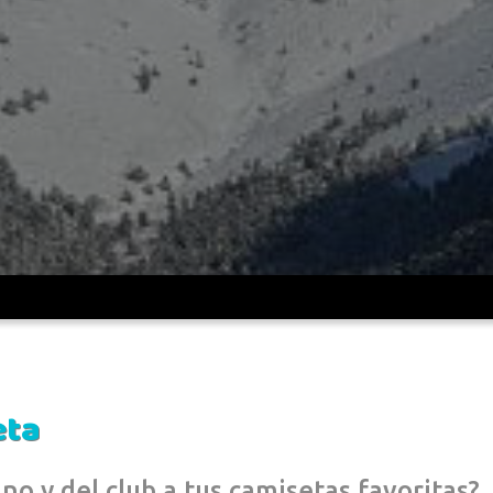
eta
o y del club a tus camisetas favoritas?