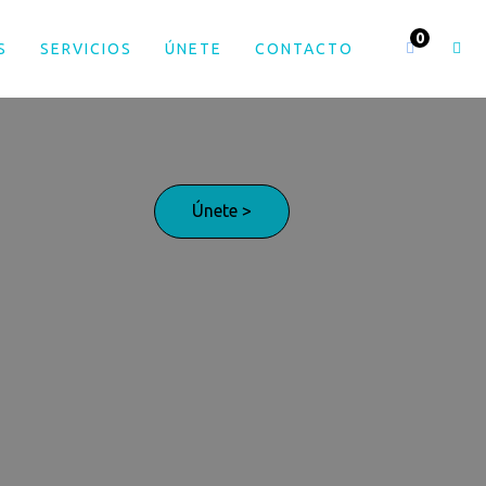
S
SERVICIOS
ÚNETE
CONTACTO
Únete >
¡Adelante!