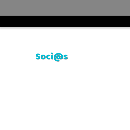
UDV
>
Soci@s
Soci@s