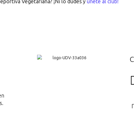
Deportiva Vegetariana? ¡Ni lo dudes y
únete al club!
C
en
s.