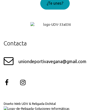
¿Te unes?
¡Genial!
Contacta
uniondeportivavegana@gmail.com
Diseño Web UDV & Religada Dichital