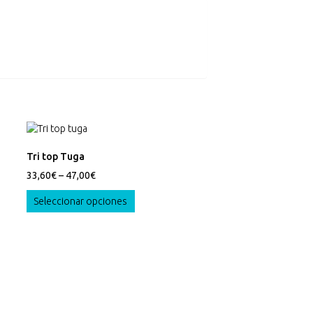
Tri top Tuga
33,60
€
–
47,00
€
Este
Seleccionar opciones
producto
tiene
múltiples
variantes.
Las
opciones
se
pueden