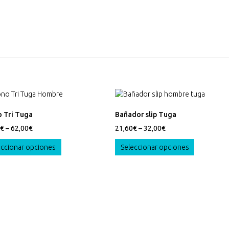
 Tri Tuga
Bañador slip Tuga
€
–
62,00
€
21,60
€
–
32,00
€
Este
Este
eccionar opciones
Seleccionar opciones
producto
producto
tiene
tiene
múltiples
múltiples
variantes.
variantes.
Las
Las
opciones
opciones
se
se
pueden
pueden