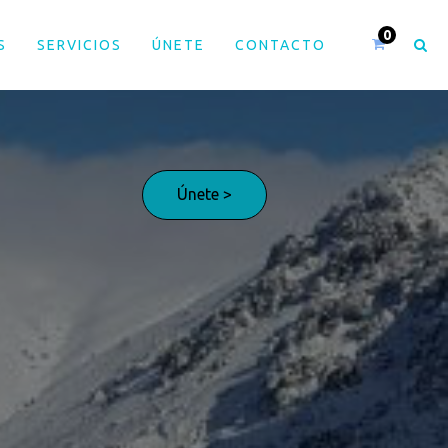
S
SERVICIOS
ÚNETE
CONTACTO
Únete >
¡Adelante!