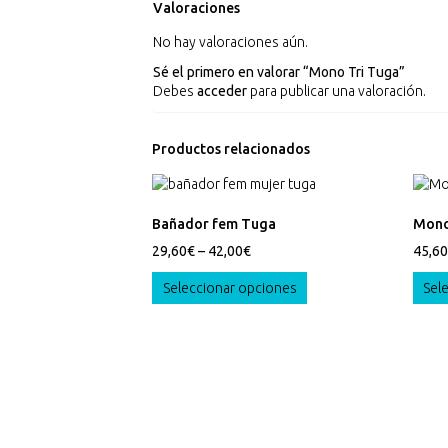
Valoraciones
No hay valoraciones aún.
Sé el primero en valorar “Mono Tri Tuga”
Debes
acceder
para publicar una valoración.
Productos relacionados
Bañador fem Tuga
Mono
29,60
€
–
42,00
€
45,60
Este
Seleccionar opciones
Sel
producto
tiene
múltiples
variantes.
Las
opciones
se
pueden