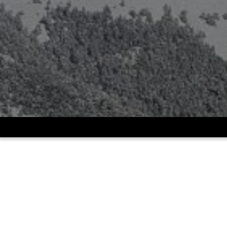
UDV
>
Triatlon
>
Mono Tri Tuga