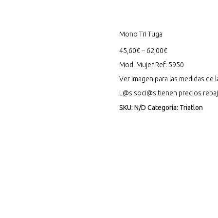
Mono Tri Tuga
45,60
€
–
62,00
€
Mod. Mujer Ref: 5950
Ver imagen para las medidas de la
L@s soci@s tienen precios rebaj
SKU:
N/D
Categoría:
Triatlon