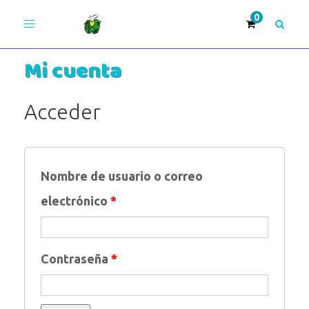
Toggle
navigation
Mi cuenta
Únete >
Acceder
¡Adelante!
Nombre de usuario o correo
electrónico
*
Contraseña
*