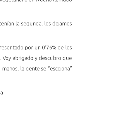
 tenían la segunda, los dejamos
presentado por un 0’76% de los
o. Voy abrigado y descubro que
s manos, la gente se “escojona”
ra