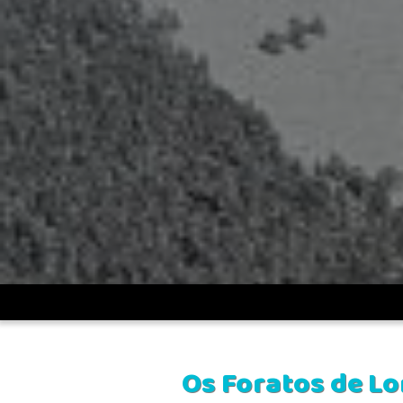
UDV
>
Crónicas
>
Os Foratos de Lomenas
Os Foratos de L