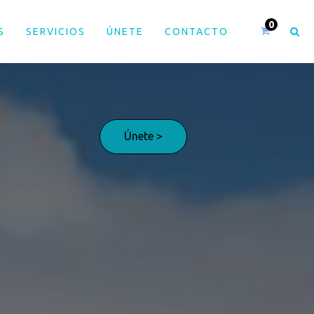
S
SERVICIOS
ÚNETE
CONTACTO
Únete >
¡Adelante!