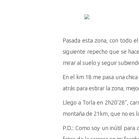
Pasada esta zona, con todo el
siguiente repecho que se hace
mirar al suelo y seguir subiend
En el km 18 me pasa una chica
atrás para estirar la zona, me
Llego a Torla en 2h20’28”, ca
montaña de 21km, que no es l
P.D.: Como soy un inútil para 
fotos de la carrera en mi faceb