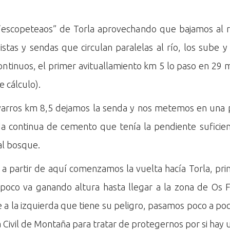
 “escopeteaos” de Torla aprovechando que bajamos al 
stas y sendas que circulan paralelas al río, los sube 
ntinuos, el primer avituallamiento km 5 lo paso en 29 
 cálculo).
varros km 8,5 dejamos la senda y nos metemos en una pi
da continua de cemento que tenía la pendiente sufici
al bosque.
 a partir de aquí comenzamos la vuelta hacía Torla, pri
oco va ganando altura hasta llegar a la zona de Os
a la izquierda que tiene su peligro, pasamos poco a po
Civil de Montaña para tratar de protegernos por si hay 