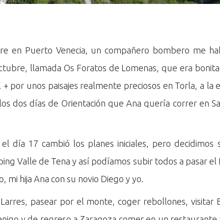
ubre en Puerto Venecia, un compañero bombero me h
ctubre, llamada Os Foratos de Lomenas, que era bonita,
+ por unos paisajes realmente preciosos en Torla, a la
los dos días de Orientación que Ana quería correr en S
 el día 17 cambió los planes iniciales, pero decidimos
ing Valle de Tena y así podíamos subir todos a pasar el f
 mi hija Ana con su novio Diego y yo.
rres, pasear por el monte, coger rebollones, visitar Bi
ñanigo y de regreso a Zaragoza comer en un restaurant