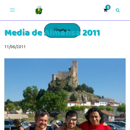
Toggle
navigation
Media de Almansa 2011
Únete >
11/06/2011
¡Adelante!