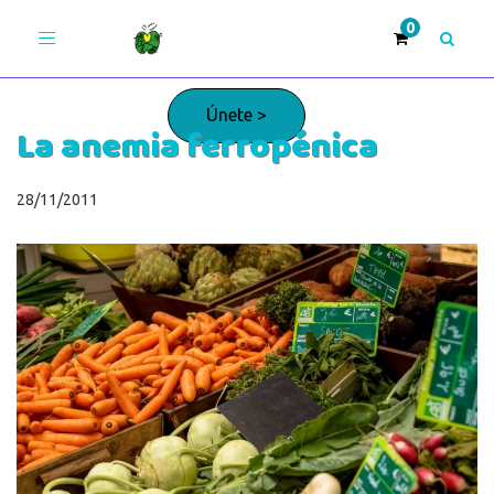
Toggle
navigation
Únete >
La anemia ferropénica
¡Adelante!
28/11/2011