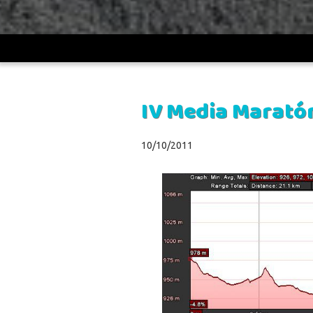
UDV
>
Crónicas
>
IV Media Maratón del románico rural.
IV Media Marató
10/10/2011