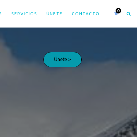
S
SERVICIOS
ÚNETE
CONTACTO
Únete >
¡Adelante!