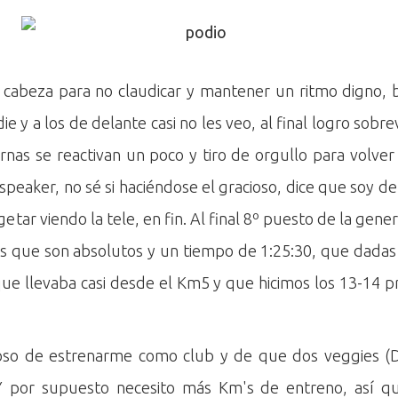
 cabeza para no claudicar y mantener un ritmo digno, ba
die y a los de delante casi no les veo, al final logro sobre
ernas se reactivan un poco y tiro de orgullo para volve
 speaker, no sé si haciéndose el gracioso, dice que soy de
tar viendo la tele, en fin. Al final 8º puesto de la gener
os que son absolutos y un tiempo de 1:25:30, que dadas 
que llevaba casi desde el Km5 y que hicimos los 13-14 p
oso de estrenarme como club y de que dos veggies (Da
Y por supuesto necesito más Km's de entreno, así q