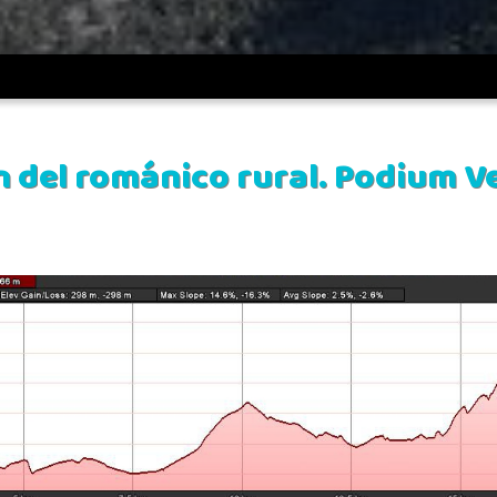
 Podium Veggie Runners
n del románico rural. Podium V