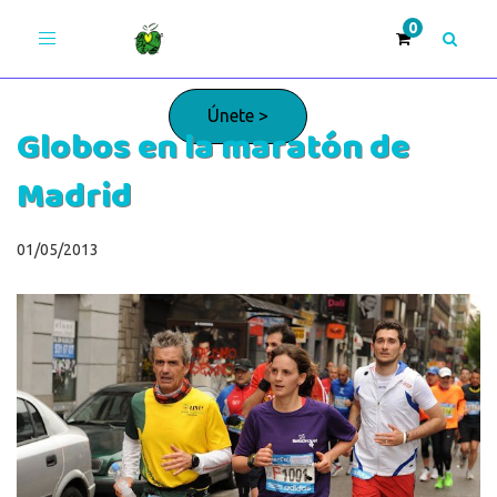
Toggle
navigation
Únete >
Globos en la maratón de
Madrid
¡Adelante!
01/05/2013