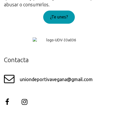
abusar o consumirlos.
¿Te unes?
¡Genial!
Contacta
uniondeportivavegana@gmail.com