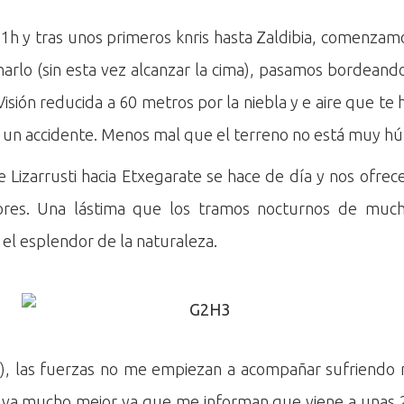
 11h y tras unos primeros knris hasta Zaldibia, comenzamo
onarlo (sin esta vez alcanzar la cima), pasamos bordean
Visión reducida a 60 metros por la niebla y e aire que te 
ir un accidente. Menos mal que el terreno no está muy 
e Lizarrusti hacia Etxegarate se hace de día y nos ofrec
ores. Una lástima que los tramos nocturnos de muc
 el esplendor de la naturaleza.
), las fuerzas no me empiezan a acompañar sufriendo m
va mucho mejor ya que me informan que viene a unas 2