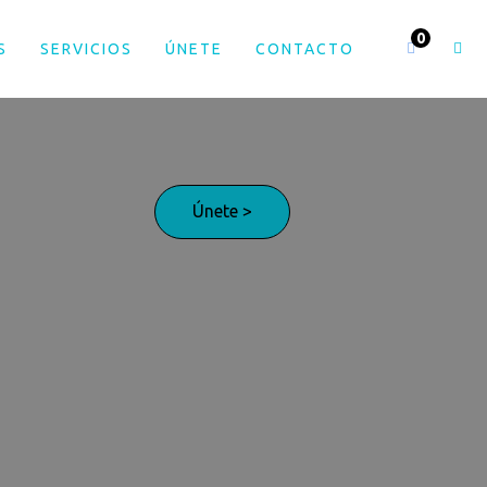
S
SERVICIOS
ÚNETE
CONTACTO
Únete >
¡Adelante!