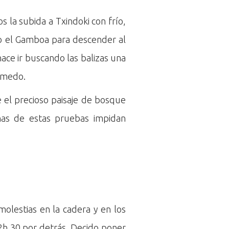
s la subida a Txindoki con frío,
do el Gamboa para descender al
hace ir buscando las balizas una
húmedo.
e el precioso paisaje de bosque
has de estas pruebas impidan
olestias en la cadera y en los
h 30 por detrás. Decido poner