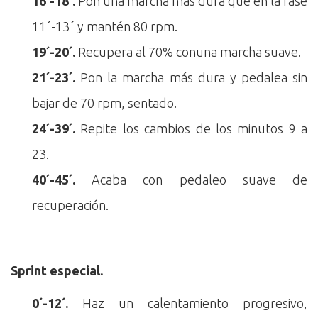
16´-18´.
Pon una marcha más dura que en la fase
11´-13´ y mantén 80 rpm.
19´-20´.
Recupera al 70% conuna marcha suave.
21´-23´.
Pon la marcha más dura y pedalea sin
bajar de 70 rpm, sentado.
24´-39´.
Repite los cambios de los minutos 9 a
23.
40´-45´.
Acaba con pedaleo suave de
recuperación.
Sprint especial.
0´-12´.
Haz un calentamiento progresivo,