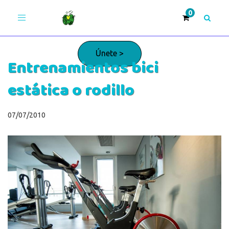
Toggle
navigation
Únete >
Entrenamientos bici
estática o rodillo
¡Adelante!
07/07/2010