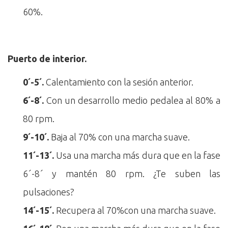
60%.
Puerto de interior.
0´-5´.
Calentamiento con la sesión anterior.
6´-8´.
Con un desarrollo medio pedalea al 80% a
80 rpm.
9´-10´.
Baja al 70% con una marcha suave.
11´-13´.
Usa una marcha más dura que en la fase
6´-8´ y mantén 80 rpm. ¿Te suben las
pulsaciones?
14´-15´.
Recupera al 70%con una marcha suave.