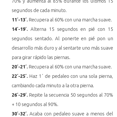
70% y aumenta al 85% durante los últimos 15
segundos de cada minuto.
11´-13´.
Recupera al 60% con una marcha suave.
14´-19´.
Alterna 15 segundos en pié con 15
segundos sentado. Al ponerte en pié pon un
desarrollo más duro y al sentarte uno más suave
para girar rápido las piernas.
20´-21´.
Recupera al 60% con una marcha suave.
22´-25´.
Haz 1´ de pedaleo con una sola pierna,
cambiando cada minuto a la otra pierna.
26´-29´.
Repite la secuencia 50 segundos al 70%
+ 10 segundos al 90%.
30´-32´.
Acaba con pedaleo suave a menos del