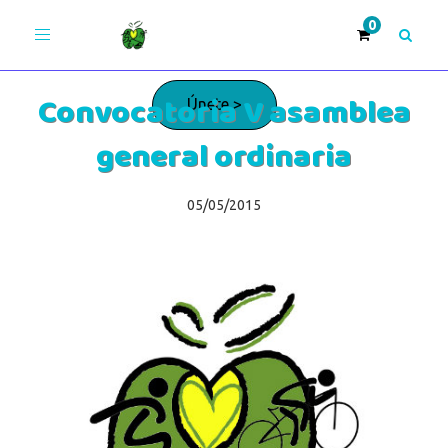
Toggle
navigation
Convocatoria V asamblea
Únete >
general ordinaria
¡Adelante!
05/05/2015