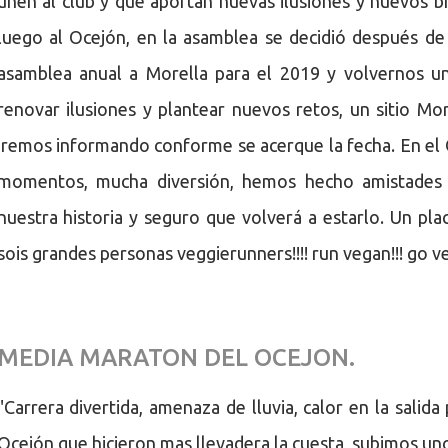
unen al club y que aportan nuevas ilusiones y nuevos br
luego al Ocejón, en la asamblea se decidió después de 
asamblea anual a Morella para el 2019 y volvernos 
renovar ilusiones y plantear nuevos retos, un sitio Mor
iremos informando conforme se acerque la fecha. En el
momentos, mucha diversión, hemos hecho amistades 
nuestra historia y seguro que volverá a estarlo. Un p
sois grandes personas veggierunners!!!! run vegan!!! go ve
MEDIA MARATON DEL OCEJON.
"Carrera divertida, amenaza de lluvia, calor en la salid
Ocejón que hicieron mas llevadera la cuesta, subimos un