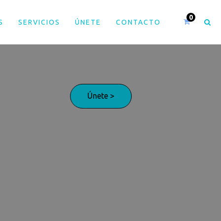
S
SERVICIOS
ÚNETE
CONTACTO
Únete >
¡Adelante!