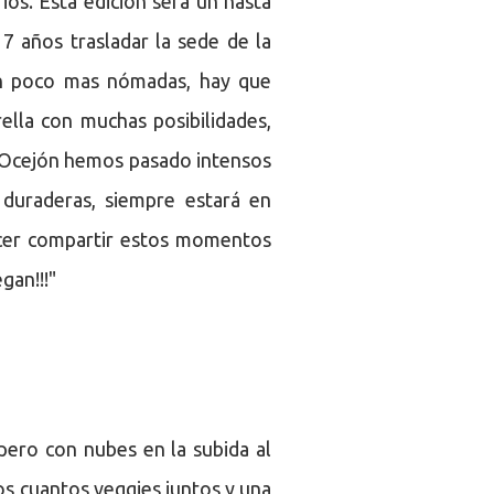
ios. Esta edición será un hasta
7 años trasladar la sede de la
un poco mas nómadas, hay que
ella con muchas posibilidades,
 Ocejón hemos pasado intensos
duraderas, siempre estará en
lacer compartir estos momentos
gan!!!"
a pero con nubes en la subida al
os cuantos veggies juntos y una