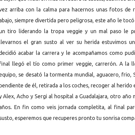
vez arriba con la calma para hacernos unas fotos de r
abajo, siempre divertida pero peligrosa, este año le tocó
un tiro liderando la tropa veggie y un mal paso le p
llevarnos el gran susto al ver su herida estuvimos un
decidió acabar la carrera y le acompañamos como pud
final llegó el tío como primer veggie, carrerón. A la l
equipo, se desató la tormenta mundial, aguacero, frio,
pendiente de él, retirada a los coches, recoger al herid
y Alex, Acho y Sergi al hospital a Guadalajara, otro año
años. En fin como veis jornada completita, al final p
susto, esperemos que recuperes pronto tu sonrisa comp