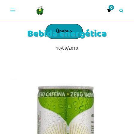
Toggle
navigation
Bebida energética
Únete >
10/09/2010
¡Adelante!