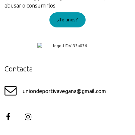
abusar o consumirlos.
¿Te unes?
¡Genial!
Contacta
uniondeportivavegana@gmail.com