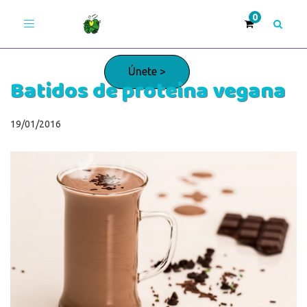
Toggle
navigation
Únete >
Batidos de proteina vegana
¡Adelante!
19/01/2016