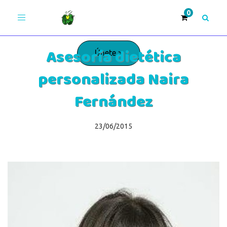
Toggle
navigation
Asesoría dietética
Únete >
personalizada Naira
¡Adelante!
Fernández
23/06/2015