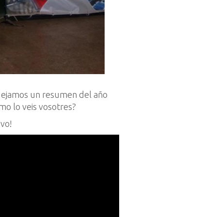
s dejamos un resumen del año
ómo lo veis vosotres?
evo!