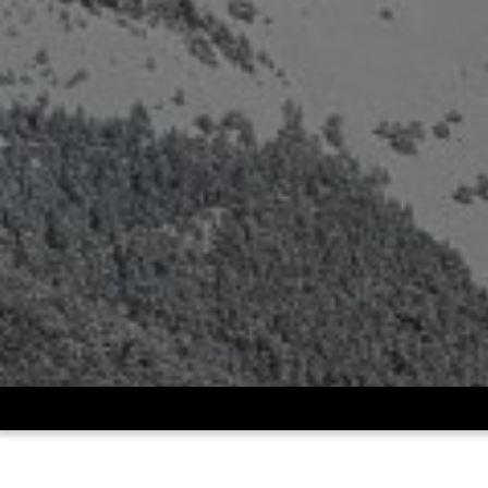
UDV
>
Crónicas
>
Adiós al 2018