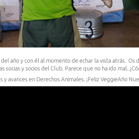
 del año y con él al momento de echar la vista atrás. O
as socias y socios del Club. Parece que no ha ido mal. ¿C
os y avances en Derechos Animales. ¡Feliz VeggieAño Nu