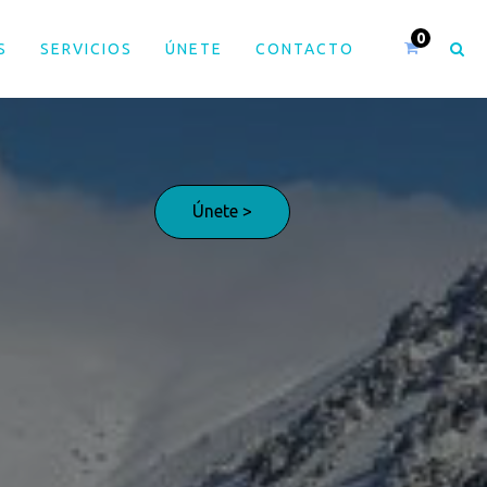
S
SERVICIOS
ÚNETE
CONTACTO
Únete >
¡Adelante!