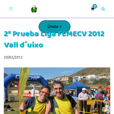
Toggle
navigation
Únete >
2ª Prueba Liga FEMECV 2012
Vall d´uixo
¡Adelante!
20/02/2012