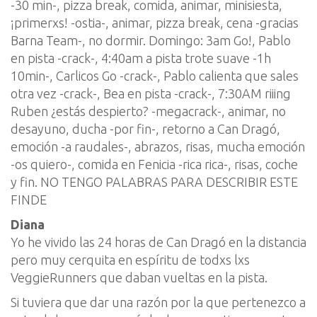
-30 min-, pizza break, comida, animar, minisiesta,
¡primerxs! -ostia-, animar, pizza break, cena -gracias
Barna Team-, no dormir. Domingo: 3am Go!, Pablo
en pista -crack-, 4:40am a pista trote suave -1h
10min-, Carlicos Go -crack-, Pablo calienta que sales
otra vez -crack-, Bea en pista -crack-, 7:30AM riiing
Ruben ¿estás despierto? -megacrack-, animar, no
desayuno, ducha -por fin-, retorno a Can Dragó,
emoción -a raudales-, abrazos, risas, mucha emoción
-os quiero-, comida en Fenicia -rica rica-, risas, coche
y fin. NO TENGO PALABRAS PARA DESCRIBIR ESTE
FINDE
Diana
Yo he vivido las 24 horas de Can Dragó en la distancia
pero muy cerquita en espíritu de todxs lxs
VeggieRunners que daban vueltas en la pista.
Si tuviera que dar una razón por la que pertenezco a