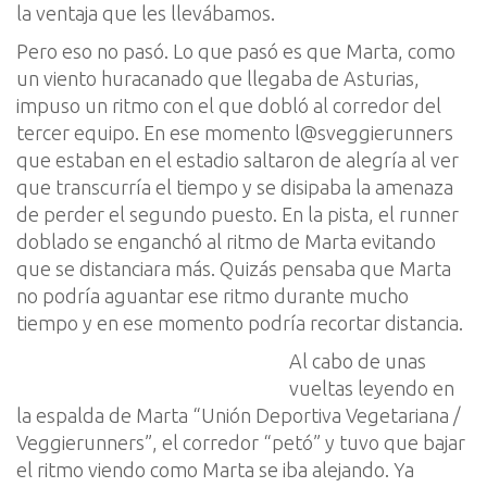
la ventaja que les llevábamos.
Pero eso no pasó. Lo que pasó es que Marta, como
un viento huracanado que llegaba de Asturias,
impuso un ritmo con el que dobló al corr
e
dor del
tercer equipo. En ese momento
l
@
s
veggierunners
que estaban en el estadio saltaron de alegría al ver
que transcurría el tiempo y se disipaba la amenaza
de perder el segundo puesto.
En la pista, el
runner
doblado se enganchó al ritmo de Marta evitando
qu
e se distanciara más.
Quizás pensaba que Marta
no podría aguantar ese ritmo durante mucho
tiempo y en ese momento podría recortar distancia.
A
l cabo de unas
vueltas leyendo en
la espalda
de
Marta
“Unión Deportiva Vegetariana /
Veggierunners
”
, el corredor “
petó” y tuvo que bajar
el ritmo
viendo como
Marta se iba alejando. Ya