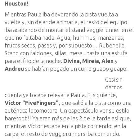
Houston
!
Mientras
Paula
iba devorando la pista vuelta a
vuelta y
,
sin dejar de animarla, el resto del equipo
iba acabando de montar el stand
veggierunner
en el
que no faltaba nada. Agua,
hummus
,
manzanas
,
frutos secos
, pasas
y
,
por supuesto
…
Rubenella
.
Stand con faldones,
sillas
, mesa..
.
hasta una estufa
para el frio de la noche.
Divina, Mireia, Alex
y
Andreu
se ha
bían
pegado un curro guapo
guapo
.
Casi sin
darnos
cuenta ya toca
ba
relevar a Paula. El siguiente,
Ví
ctor "F
iveFingers
"
,
que sal
ió
a la pista como una
auténtica locomotora.
Un espectáculo ver s
u
estilo
barefoot
!!
Ya
eran
más
de las 2
de la tarde así que,
mientras Ví
ctor es
t
aba
en la pista corriendo, en la
carpa, el resto de
veggierunners
iba comiendo.