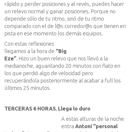
rápido y perder posiciones y al revés, puedes hacer
un relevo normal y ganar
posiciones. Porque no
depende sólo de tu ritmo,
sinó
de tu ritmo
comparado con el de
l@s
corredor@s
que tienen en
pista en ese momento los demás equipos.
Con estas reflexiones
llegamos a la hora de
“
B
ig
Eze
”
.
H
i
zo
un
buen
relevo que nos llevó a la
media
noche
,
aguanta
ndo
20 minutos con flato
en
los que perdió algo de velocidad
per
o
recup
erándola posteriormente al acabar a full
los
últimos 25 minuto
s
.
TERCERAS 6 HORAS. Llega lo duro
A estas alturas de la noche
entra
Antoni “
personal