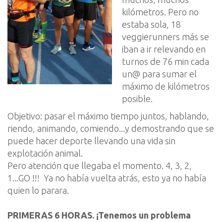
kilómetros. Pero no
est
aba
sola, 18
veggierunners
más
se
iban
a ir relevando en
turnos de 76 min cada
un@ para sumar el
máximo
de kilómetros
posible.
Objetivo: pasar el máximo t
iempo juntos, hablando,
riendo, animando, comiendo...
y demostrando que se
puede hacer deporte llevando una vida sin
explota
ción
animal.
Pero atención que l
lega
ba
el momento. 4, 3, 2,
1.
..
GO !!!
Ya no ha
bía
vuelta atrás, esto
ya
no ha
bía
quien lo par
ara
.
PRIMERAS 6 HORAS.
¡
Tenemos un problema