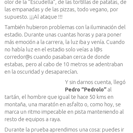
olor de la “
Escudella
”, de las tortillas de patatas, de
las empanadas y de
las pizzas, todo vegano, por
supuesto.
¡¡¡
Al
ataque !!!
También
hubieron
problemas con la iluminación del
estadio. Durante unas cuantas horas y para poner
más emoción a la carrera, la luz iba y venía. Cuando
no había luz en el estadio solo veías a
l@s
corredor@s
cuando pasaban cerca de donde
estabas, pero al cabo de 10 metros se adentraban
en la oscuridad y desaparecían
.
Y sin darnos cuenta
,
llegó
Pedro
“
Pedrolo
”
al
tartán
, el hombre que igual te hace 50
kms
en
montaña, una maratón en asfalto o, como hoy
, se
marca un ritmo impecable
en pista
manteniendo
al
resto de equipos a raya.
Durante la
prueba aprendimos una cosa: p
uedes ir