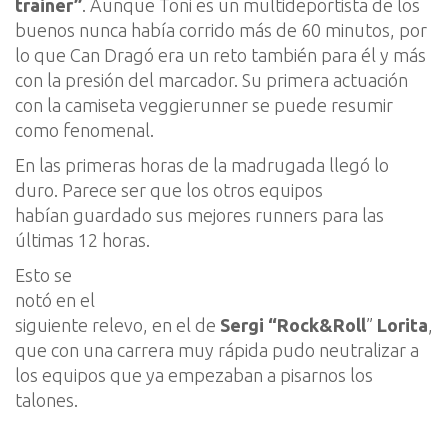
trainer
”
. Aunque
Toni
es un
multideportista
de los
buenos
nunca había corrido más de 60 minutos
,
por
lo que
Can Dragó era un reto también para él y m
ás
con la presión de
l
marcador
. Su primera actuación
con la camiseta
veggierunner
se puede resumir
como fenomenal
.
En las primeras horas de la madrugada
llegó lo
duro. Parece ser que los otros equipos
habían
guardado sus mejores
runners
para las
últimas 12 horas
.
Esto se
notó en el
siguiente relevo, en el de
Sergi “R
ock&Roll
”
Lorita
,
que con una carrera muy rápida pudo neutralizar a
los equipos que ya empezaban a pisarnos los
talones
.