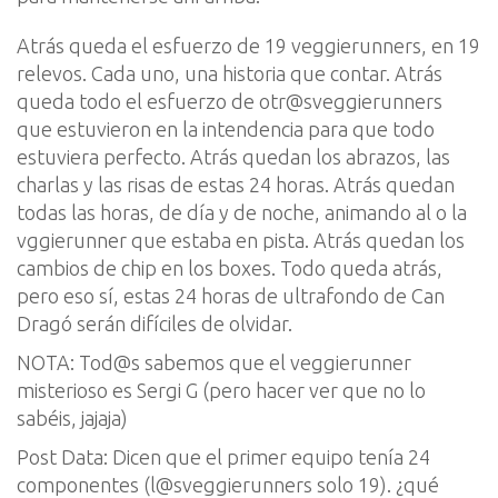
Atrás queda el esfuerzo de 1
9
veggierunners
, en 19
relevos. Cada uno, una historia que contar. Atrás
queda todo
el esfuerzo de
otr@s
veggierunners
que estuvieron en la intendencia para que todo
estuviera perfecto. Atrás quedan los abrazos, las
charlas y las risas de estas 24 horas. Atrás quedan
todas
las horas
, de día y de noche,
animando al o la
vggierunner
que estaba en pista.
Atrás quedan los
cambios de chip en los boxes.
Todo queda atrás,
pero
eso sí,
estas 24 horas de
ultrafondo
de Can
Dragó
será
n
difícil
es
de olvidar.
NOTA:
Tod@s
sabemos que el
veggierunner
misterioso es Sergi G (pero hacer ver que no lo
sabéis,
jajaja
)
Post Data: Dicen que el primer equipo tenía 24
componentes (
l@s
veggierunners
solo
19). ¿
qué