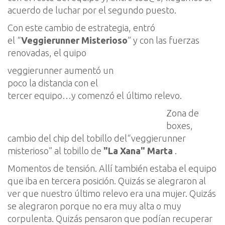
acuerdo de luchar por el segundo puesto.
Con este cambio de estrategia, entró
el
“
Ve
ggierunner
Misterioso
”
y con las fuerzas
renovadas, el quipo
veggierunner
aumentó un
poco la distancia con el
tercer equipo…y comenzó el último relevo.
Zona de
boxes,
cambio del chip del tobillo de
l
“
veggierunner
misterioso”
al tobillo de
"La Xana"
Marta
.
Momentos de tensión.
Allí
también estaba
el equipo
que iba en tercera posición. Quizás se alegraron al
ver que nue
stro último relevo era una mujer
. Q
uizás
s
e alegraron porque no era muy alta o muy
corpulenta. Quizás pensaron que podían recuperar