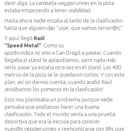
decir algo. La camiseta
veggierunner
en la pist
a
estaba empezando a tener
visibilidad.
Hasta ahora nadie estaba al tanto de la
clasificación
hasta que alguien dijo "
¡oye, que vamos tercer@s
!
"
Y aquí llegó
Raúl
"S
peed
Metal"
. Como su
apodo indica no vino a Can Dragó a pasear. Cuando
llegaba al stand le aplaud
í
amos, pero nada más
verlo pasar ya estaba otra vez en el stand
. Los 400
metros de la pista se le quedaron cortos.
Y con este
plan, así sin darnos cuenta, cuando acabó Ra
ú
l
¡
estábamos l
os primeros en la clasificación!
Esto nos planteaba un problema porque nadie
pensaba que podíamos hacer una buena
clasificación.
Todo el mundo venía a una prueba
deportiva que era la excusa para conocer
nuev@s
veggierunnes
o
reencontrarse con
l@s
que