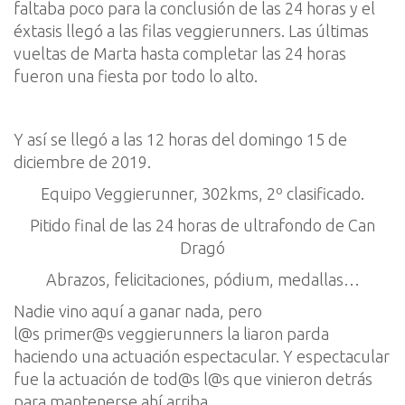
faltaba poco para la conclusión de las 24 horas y el
éxtasis llegó
a las filas
veggierunners
. Las últimas
vueltas de Marta hasta completar las 24 horas
fueron una fiesta
por todo lo alto
.
Y así se llegó a las
12 horas
del d
omingo
1
5
de
diciembre de 2019
.
Equipo
Veggierunner
, 302
kms
, 2º clasificado.
Pitido final de las 24 horas de
ultrafondo
de Can
Dragó
Abrazos, felicitaciones, pódium, medallas…
Nadie vino aquí a
ganar nada, pero
l@s
primer@s
veggierunners
la liaron parda
haciendo una actuación espectacular.
Y espectacular
fue
la actuación de
tod@s
l@s
que vinieron detrás
para mantenerse ahí arriba.