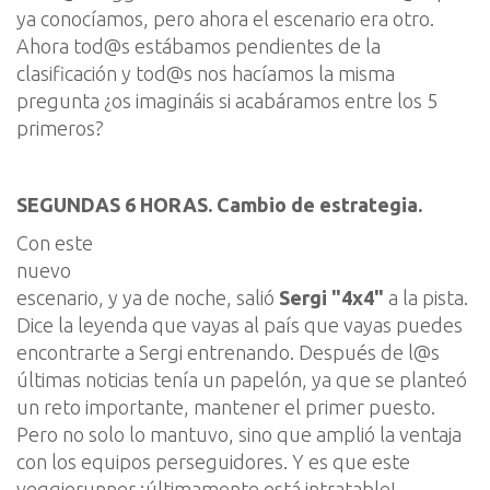
ya conocíamos, pero ahora el escenario era otro.
Ahora
tod@s
estábamos pendientes de la
clasificación y
tod@s
nos hacíamos la misma
pregunta ¿os imagináis si acabáramos entre los 5
primeros?
SEGUNDAS
6 HORAS.
Cambio de estrategia.
Con este
nuevo
escenario
, y ya de noche,
salió
Sergi "4x4"
a
la pista.
Dice la leyenda que
vayas al país que vayas puedes
encontrarte a Sergi entrenando
.
Después de
l@s
últimas noticias tenía un papelón, ya que se planteó
un reto importante, mantener el primer puesto.
Pero
n
o solo lo mantuvo, sino que amplió la ventaja
con los equipos perseguidores. Y es que este
veggierunner
¡últimamente está intratable
!