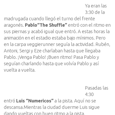
Ya eran las
3:30 de la
madrugada cuando llegó el turno del frente
aragonés.
Pablo
“
The
Shuffle
”
entró
con
el ritmo en
sus piernas
y acabó
igual que entró
. A estas horas la
animación en el estadio estaba bajo mínimos.
Pero
e
n la carpa
veggierunner
seguía la actividad.
Rubén,
Antoni, Sergi y
Eze
charl
aban
has
ta que llega
ba
Pablo. ¡Venga Pablo
!
¡Buen ritmo! Pasa Pablo y
s
eguía
n
charlando hasta que v
olvía
Pablo y así
vuelta a vuelta.
Pasadas las
4:30
entr
ó
Luis
“
N
u
mer
icos
”
a la pista. Aquí no se
descansa.
Mientras la ciudad duer
me Luis sigue
dando vueltas con buen ritmo a la pista,