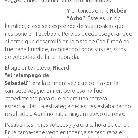
Y entonces entró
Rubén
“Acho”
. Éste es un tío
humilde, o eso se desprende de sus crónicas que
nos pone en Facebook. Pero os puedo asegurar
que
el ritmo que desarrolló en la pista de Can Dragó no
fue nada humilde, rompiendo todos sus
registros
de velocidad de la temporada.
El s
iguiente relevo
,
Ricard
“el relámpago de
Sabadell”
, era la primera vez
que corría con la
camiseta
veggierunner
, pero eso no fue
impedimento
para qu
e hiciera un
a carrera
e
s
pectacular. La
estrategia del estrés estaba dando
resultados. Aquí no había ningún relev
o de relax.
Pasa
ban
las horas voladas y ya e
ra
la hora de cenar.
En la carpa-sede
veggierunner
ya se
respira
ba
el