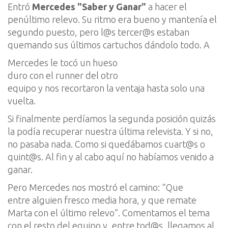
Entró
Mercedes
"Saber y Ganar"
a hacer el
penúltimo relevo. Su ritmo e
ra bueno y mantenía
el
segundo
puesto, pero
l@s
tercer@s
estaban
quema
ndo sus últimos cartuchos dándolo todo. A
Mercedes le tocó un hueso
duro con el
runner
del otro
equipo y nos recortaron
la ventaja
hasta solo una
vuelta.
Si finalmente perdía
mos la segunda posición quizás
la
podía recuperar
nuestra última relevista. Y si no,
no pasa
ba
nada. Como si quedába
mos
cuart@s
o
quint@s
. Al fin y al cabo aquí
no habíamos venido a
ganar
.
Pero Mercedes nos mostró el camino: “Que
entre
alguien fresco
media hora, y que remate
Marta con el último relevo”. Comentamos el tema
con el resto del equipo y, entre
tod@s
, llegamos al