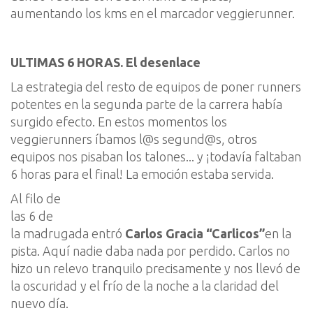
aumentando los
kms
en el marcador
veggierunner
.
ULTIMAS 6 HORAS. El desenlace
La estrategia del resto de equipos de poner
runners
potentes en la segunda parte de la carrera ha
bía
surgido efecto. En estos momentos los
veggierunners
íbamos
l@s
segund@s
, otros
equipos nos
pisa
ban
los talones
... y
¡
todavía
falta
ba
n
6 horas para el final!
La emoción est
aba
servida.
Al filo de
las 6 de
la madrugada entr
ó
Carlos Gracia
“
Carlicos
”
en la
pista. Aquí nadie da
ba
nada por perdido. Carlos no
h
izo
u
n relevo tranquilo precisamente
y nos llevó de
la oscuridad y el frío de la noche a la claridad del
nuevo día.