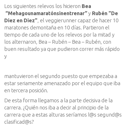
Los siguientes relevos los hicieron
Bea
“M
ehagounamaratónsinentrenar
”
y
Rubén
"De
Diez en Diez"
,
el
veggierunner
capa
z
de ha
c
er 10
maratones
de
montaña
en 10 días
.
P
artieron el
tiempo de cada uno de los relevos por la mitad y
los
alternaron,
Bea – Rubén – Bea – Rubén, con
buen resultado ya que pudieron correr más rápido
y
mantuvieron el segundo puesto que empezaba a
estar
seriamente
amenazado por el equipo que iba
en tercera posición.
De esta forma llegamos a la parte decisiva de la
carrera.
¿
Quién nos iba a decir al principio de la
carrera que a estas alturas seríam
os l@s segund@s
clasificad@s?